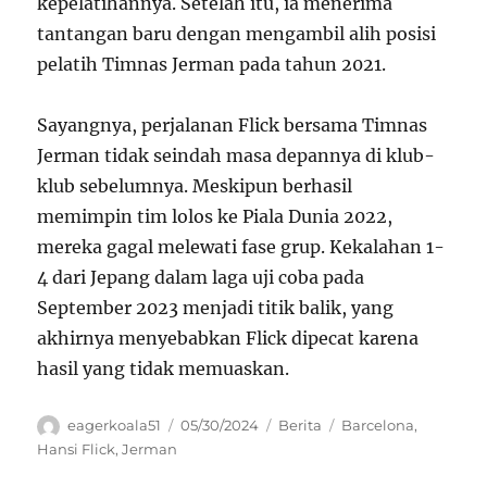
kepelatihannya. Setelah itu, ia menerima
tantangan baru dengan mengambil alih posisi
pelatih Timnas Jerman pada tahun 2021.
Sayangnya, perjalanan Flick bersama Timnas
Jerman tidak seindah masa depannya di klub-
klub sebelumnya. Meskipun berhasil
memimpin tim lolos ke Piala Dunia 2022,
mereka gagal melewati fase grup. Kekalahan 1-
4 dari Jepang dalam laga uji coba pada
September 2023 menjadi titik balik, yang
akhirnya menyebabkan Flick dipecat karena
hasil yang tidak memuaskan.
Author
Posted
Categories
Tags
eagerkoala51
05/30/2024
Berita
Barcelona
,
on
Hansi Flick
,
Jerman