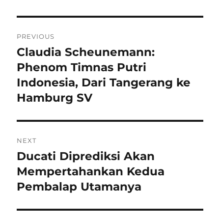
Navigasi
PREVIOUS
pos
Claudia Scheunemann:
Previous
post:
Phenom Timnas Putri
Indonesia, Dari Tangerang ke
Hamburg SV
NEXT
Ducati Diprediksi Akan
Next
post:
Mempertahankan Kedua
Pembalap Utamanya