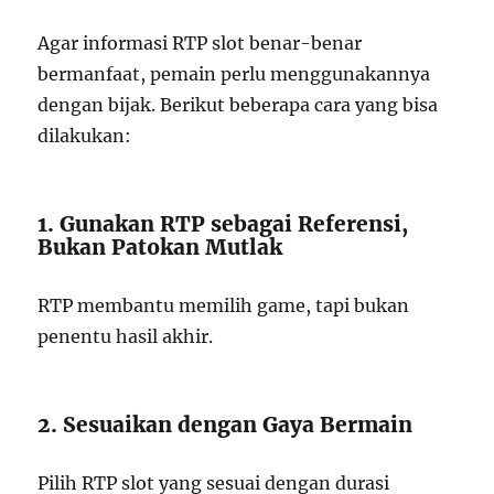
Agar informasi RTP slot benar-benar
bermanfaat, pemain perlu menggunakannya
dengan bijak. Berikut beberapa cara yang bisa
dilakukan:
1. Gunakan RTP sebagai Referensi,
Bukan Patokan Mutlak
RTP membantu memilih game, tapi bukan
penentu hasil akhir.
2. Sesuaikan dengan Gaya Bermain
Pilih RTP slot yang sesuai dengan durasi