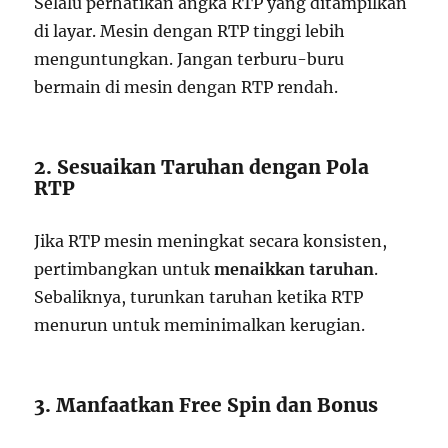
Selalu perhatikan angka RTP yang ditampilkan
di layar. Mesin dengan RTP tinggi lebih
menguntungkan. Jangan terburu-buru
bermain di mesin dengan RTP rendah.
2. Sesuaikan Taruhan dengan Pola
RTP
Jika RTP mesin meningkat secara konsisten,
pertimbangkan untuk
menaikkan taruhan
.
Sebaliknya, turunkan taruhan ketika RTP
menurun untuk meminimalkan kerugian.
3. Manfaatkan Free Spin dan Bonus