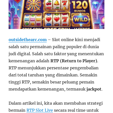
outsidethearc.com
– Slot online kini menjadi
salah satu permainan paling populer di dunia
judi digital. Salah satu faktor yang menentukan
kemenangan adalah
RTP (Return to Player)
.
RTP menunjukkan persentase pengembalian
dari total taruhan yang dimainkan. Semakin
tinggi RTP, semakin besar peluang pemain
mendapatkan kemenangan, termasuk
jackpot
.
Dalam artikel ini, kita akan membahas strategi
bermain
RTP Slot Live
secara real time untuk