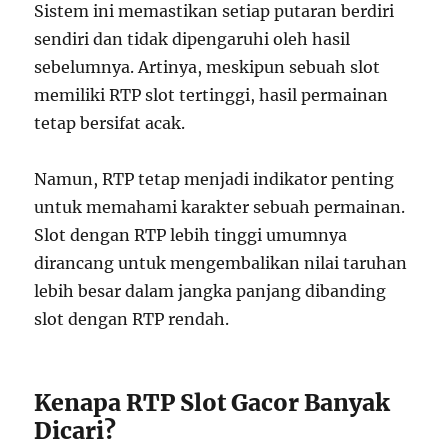
Sistem ini memastikan setiap putaran berdiri
sendiri dan tidak dipengaruhi oleh hasil
sebelumnya. Artinya, meskipun sebuah slot
memiliki RTP slot tertinggi, hasil permainan
tetap bersifat acak.
Namun, RTP tetap menjadi indikator penting
untuk memahami karakter sebuah permainan.
Slot dengan RTP lebih tinggi umumnya
dirancang untuk mengembalikan nilai taruhan
lebih besar dalam jangka panjang dibanding
slot dengan RTP rendah.
Kenapa RTP Slot Gacor Banyak
Dicari?