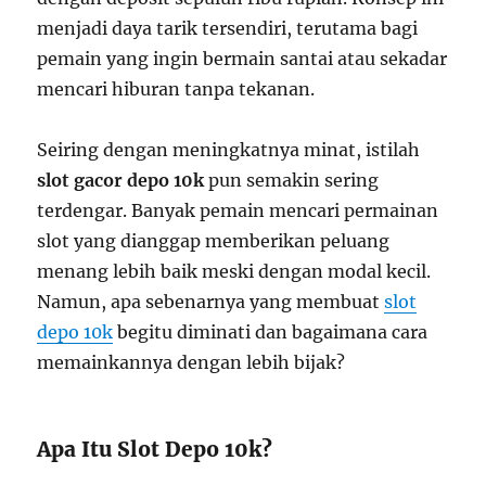
menjadi daya tarik tersendiri, terutama bagi
pemain yang ingin bermain santai atau sekadar
mencari hiburan tanpa tekanan.
Seiring dengan meningkatnya minat, istilah
slot gacor depo 10k
pun semakin sering
terdengar. Banyak pemain mencari permainan
slot yang dianggap memberikan peluang
menang lebih baik meski dengan modal kecil.
Namun, apa sebenarnya yang membuat
slot
depo 10k
begitu diminati dan bagaimana cara
memainkannya dengan lebih bijak?
Apa Itu Slot Depo 10k?