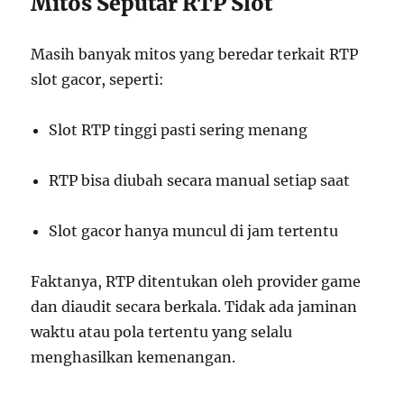
Mitos Seputar RTP Slot
Masih banyak mitos yang beredar terkait RTP
slot gacor, seperti:
Slot RTP tinggi pasti sering menang
RTP bisa diubah secara manual setiap saat
Slot gacor hanya muncul di jam tertentu
Faktanya, RTP ditentukan oleh provider game
dan diaudit secara berkala. Tidak ada jaminan
waktu atau pola tertentu yang selalu
menghasilkan kemenangan.