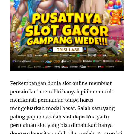
Perkembangan dunia slot online membuat
pemain kini memiliki banyak pilihan untuk
menikmati permainan tanpa harus
mengeluarkan modal besar. Salah satu yang
paling populer adalah
slot depo 10k
, yaitu
permainan slot yang bisa dimainkan hanya
dengan deposit sepuluh ribu rupiah. Konsep ini