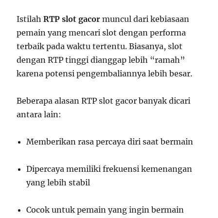
Istilah
RTP slot gacor
muncul dari kebiasaan
pemain yang mencari slot dengan performa
terbaik pada waktu tertentu. Biasanya, slot
dengan RTP tinggi dianggap lebih “ramah”
karena potensi pengembaliannya lebih besar.
Beberapa alasan RTP slot gacor banyak dicari
antara lain:
Memberikan rasa percaya diri saat bermain
Dipercaya memiliki frekuensi kemenangan
yang lebih stabil
Cocok untuk pemain yang ingin bermain