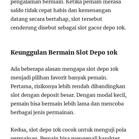
pengalaman bermain. Ketika pemain merasa
saldo tidak cepat habis dan kemenangan
datang secara bertahap, slot tersebut
cenderung disebut sebagai slot gacor depo 10k.
Keunggulan Bermain Slot Depo 10k
Ada beberapa alasan mengapa slot depo 10k
menjadi pilihan favorit banyak pemain.
Pertama, risikonya lebih rendah dibandingkan
slot dengan deposit besar. Dengan modal kecil,
pemain bisa bermain lebih lama dan mencoba
berbagai jenis permainan.
Kedua, slot depo 10k cocok untuk menguji pola
permainan. Pemain bisa mengenali karakter