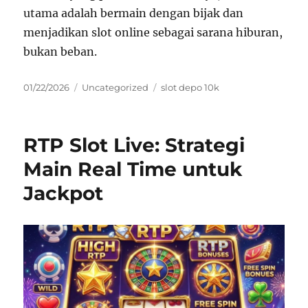
utama adalah bermain dengan bijak dan
menjadikan slot online sebagai sarana hiburan,
bukan beban.
Posted
Categories
Tags
01/22/2026
Uncategorized
slot depo 10k
on
RTP Slot Live: Strategi
Main Real Time untuk
Jackpot