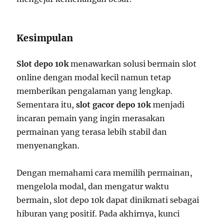
Kesimpulan
Slot depo 10k
menawarkan solusi bermain slot
online dengan modal kecil namun tetap
memberikan pengalaman yang lengkap.
Sementara itu,
slot gacor depo 10k
menjadi
incaran pemain yang ingin merasakan
permainan yang terasa lebih stabil dan
menyenangkan.
Dengan memahami cara memilih permainan,
mengelola modal, dan mengatur waktu
bermain, slot depo 10k dapat dinikmati sebagai
hiburan yang positif. Pada akhirnya, kunci