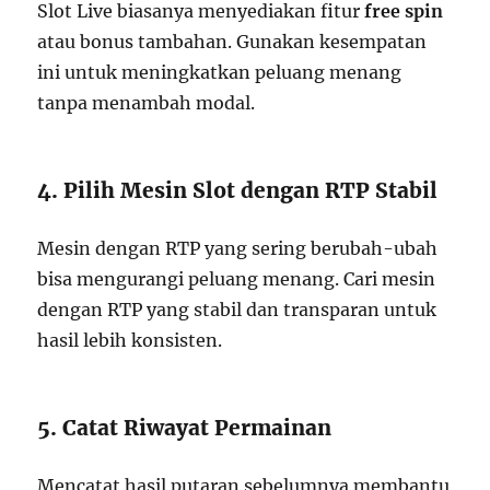
Slot Live biasanya menyediakan fitur
free spin
atau bonus tambahan. Gunakan kesempatan
ini untuk meningkatkan peluang menang
tanpa menambah modal.
4. Pilih Mesin Slot dengan RTP Stabil
Mesin dengan RTP yang sering berubah-ubah
bisa mengurangi peluang menang. Cari mesin
dengan RTP yang stabil dan transparan untuk
hasil lebih konsisten.
5. Catat Riwayat Permainan
Mencatat hasil putaran sebelumnya membantu