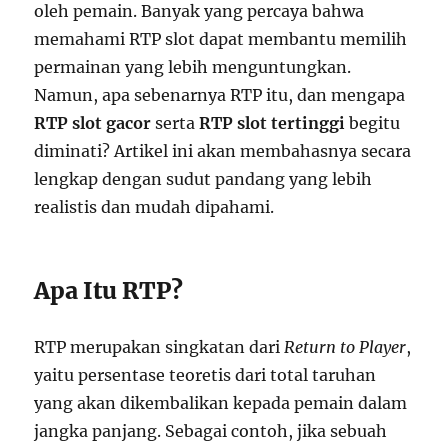
oleh pemain. Banyak yang percaya bahwa
memahami RTP slot dapat membantu memilih
permainan yang lebih menguntungkan.
Namun, apa sebenarnya RTP itu, dan mengapa
RTP slot gacor
serta
RTP slot tertinggi
begitu
diminati? Artikel ini akan membahasnya secara
lengkap dengan sudut pandang yang lebih
realistis dan mudah dipahami.
Apa Itu RTP?
RTP merupakan singkatan dari
Return to Player
,
yaitu persentase teoretis dari total taruhan
yang akan dikembalikan kepada pemain dalam
jangka panjang. Sebagai contoh, jika sebuah