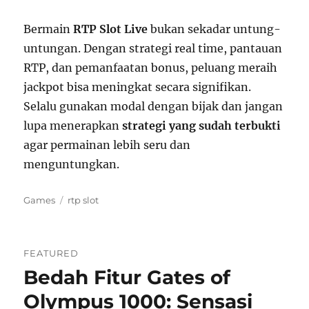
Bermain
RTP Slot Live
bukan sekadar untung-
untungan. Dengan strategi real time, pantauan
RTP, dan pemanfaatan bonus, peluang meraih
jackpot bisa meningkat secara signifikan.
Selalu gunakan modal dengan bijak dan jangan
lupa menerapkan
strategi yang sudah terbukti
agar permainan lebih seru dan
menguntungkan.
Categories
Tags
Games
rtp slot
FEATURED
Bedah Fitur Gates of
Olympus 1000: Sensasi