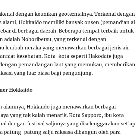
ikenal dengan keunikan geotermalnya. Terkenal dengan
s alami, Hokkaido memiliki banyak onsen (pemandian ai
sebar di berbagai daerah. Beberapa tempat terbaik untuk
 adalah Noboribetsu, yang terkenal dengan
au lembah neraka yang menawarkan berbagai jenis air
nfaat kesehatan. Kota-kota seperti Hakodate juga
 dengan pemandangan laut yang memukau, memberika
ksasi yang luar biasa bagi pengunjung.
iner Hokkaido
n alamnya, Hokkaido juga menawarkan berbagai
ya yang tak kalah menarik. Kota Sapporo, ibu kota
al dengan festival saljunya yang diselenggarakan setia
na patung-patung salju raksasa dibangun oleh para