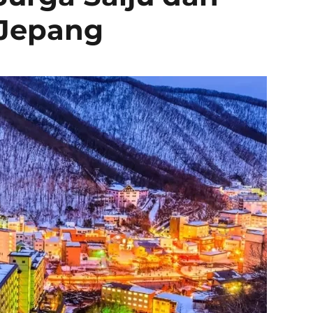
 Jepang