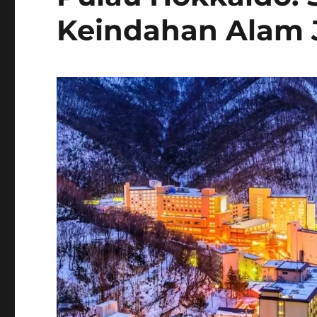
Keindahan Alam