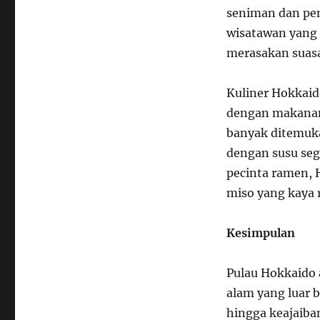
seniman dan pen
wisatawan yang 
merasakan suas
Kuliner Hokkaido
dengan makanan 
banyak ditemuka
dengan susu sega
pecinta ramen,
miso yang kaya 
Kesimpulan
Pulau Hokkaido
alam yang luar 
hingga keajaiba