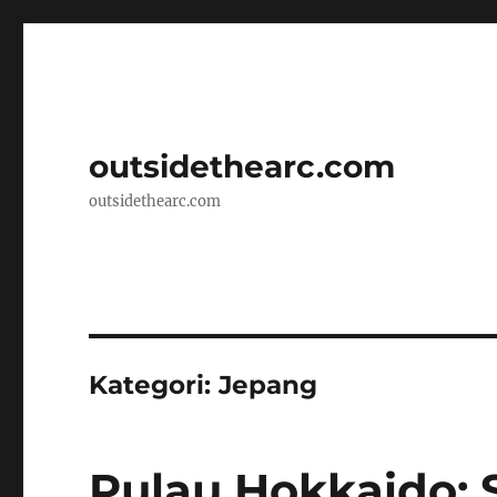
outsidethearc.com
outsidethearc.com
Kategori:
Jepang
Pulau Hokkaido: 