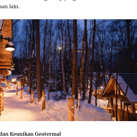
an lain.
 dan Keunikan Geotermal