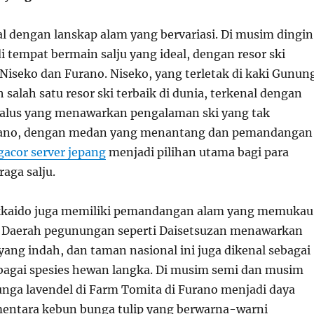
l dengan lanskap alam yang bervariasi. Di musim dingin
i tempat bermain salju yang ideal, dengan resor ski
 Niseko dan Furano. Niseko, yang terletak di kaki Gunun
 salah satu resor ski terbaik di dunia, terkenal dengan
 halus yang menawarkan pengalaman ski yang tak
urano, dengan medan yang menantang dan pemandangan
 gacor server jepang
menjadi pilihan utama bagi para
aga salju.
Hokkaido juga memiliki pemandangan alam yang memukau
. Daerah pegunungan seperti Daisetsuzan menawarkan
yang indah, dan taman nasional ini juga dikenal sebagai
rbagai spesies hewan langka. Di musim semi dan musim
unga lavendel di Farm Tomita di Furano menjadi daya
mentara kebun bunga tulip yang berwarna-warni