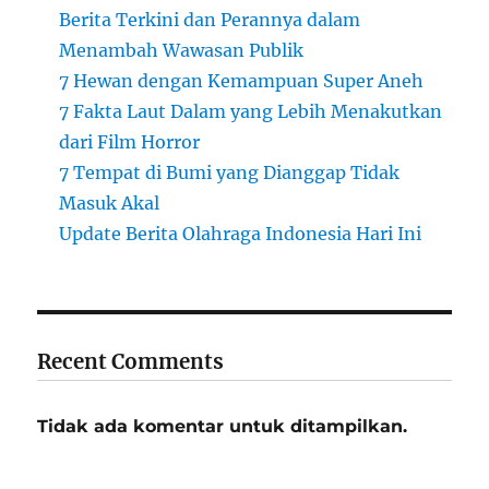
Berita Terkini dan Perannya dalam
Menambah Wawasan Publik
7 Hewan dengan Kemampuan Super Aneh
7 Fakta Laut Dalam yang Lebih Menakutkan
dari Film Horror
7 Tempat di Bumi yang Dianggap Tidak
Masuk Akal
Update Berita Olahraga Indonesia Hari Ini
Recent Comments
Tidak ada komentar untuk ditampilkan.