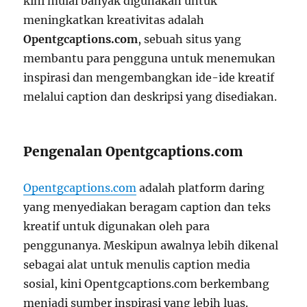
kini mulai banyak digunakan untuk
meningkatkan kreativitas adalah
Opentgcaptions.com
, sebuah situs yang
membantu para pengguna untuk menemukan
inspirasi dan mengembangkan ide-ide kreatif
melalui caption dan deskripsi yang disediakan.
Pengenalan Opentgcaptions.com
Opentgcaptions.com
adalah platform daring
yang menyediakan beragam caption dan teks
kreatif untuk digunakan oleh para
penggunanya. Meskipun awalnya lebih dikenal
sebagai alat untuk menulis caption media
sosial, kini Opentgcaptions.com berkembang
menjadi sumber inspirasi yang lebih luas.