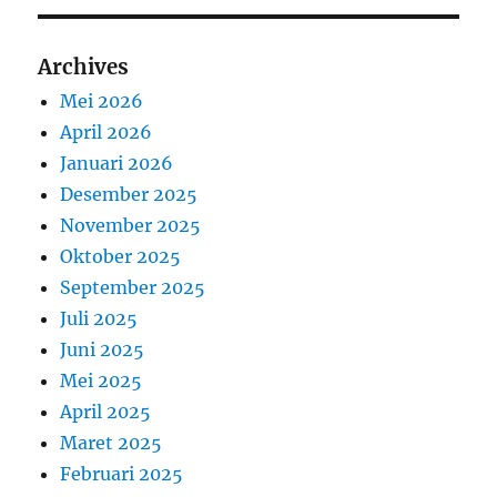
Archives
Mei 2026
April 2026
Januari 2026
Desember 2025
November 2025
Oktober 2025
September 2025
Juli 2025
Juni 2025
Mei 2025
April 2025
Maret 2025
Februari 2025