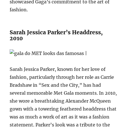
showcased Gaga’s commitment to the art of
fashion.
Sarah Jessica Parker’s Headdress,
2010
Sarah Jessica Parker, known for her love of
fashion, particularly through her role as Carrie
Bradshaw in “Sex and the City,” has had
several memorable Met Gala moments. In 2010,
she wore a breathtaking Alexander McQueen
gown with a towering feathered headdress that
was as much a work of art as it was a fashion
statement. Parker’s look was a tribute to the