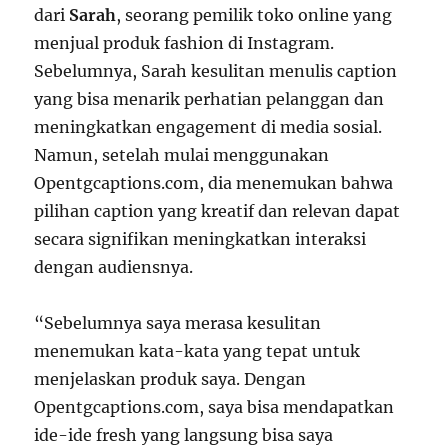
dari
Sarah
, seorang pemilik toko online yang
menjual produk fashion di Instagram.
Sebelumnya, Sarah kesulitan menulis caption
yang bisa menarik perhatian pelanggan dan
meningkatkan engagement di media sosial.
Namun, setelah mulai menggunakan
Opentgcaptions.com, dia menemukan bahwa
pilihan caption yang kreatif dan relevan dapat
secara signifikan meningkatkan interaksi
dengan audiensnya.
“Sebelumnya saya merasa kesulitan
menemukan kata-kata yang tepat untuk
menjelaskan produk saya. Dengan
Opentgcaptions.com, saya bisa mendapatkan
ide-ide fresh yang langsung bisa saya