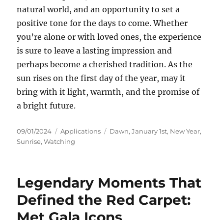
natural world, and an opportunity to set a
positive tone for the days to come. Whether
you’re alone or with loved ones, the experience
is sure to leave a lasting impression and
perhaps become a cherished tradition. As the
sun rises on the first day of the year, may it
bring with it light, warmth, and the promise of
a bright future.
Posted
Categories
Tags
09/01/2024
Applications
Dawn
,
January 1st
,
New Year
,
on
Sunrise
,
Watching
Legendary Moments That
Defined the Red Carpet:
Met Gala Icons