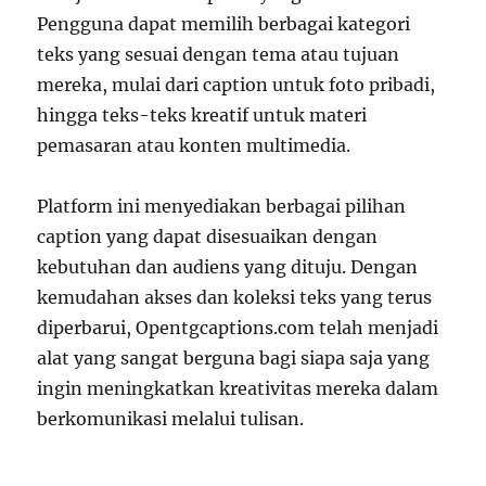
Pengguna dapat memilih berbagai kategori
teks yang sesuai dengan tema atau tujuan
mereka, mulai dari caption untuk foto pribadi,
hingga teks-teks kreatif untuk materi
pemasaran atau konten multimedia.
Platform ini menyediakan berbagai pilihan
caption yang dapat disesuaikan dengan
kebutuhan dan audiens yang dituju. Dengan
kemudahan akses dan koleksi teks yang terus
diperbarui, Opentgcaptions.com telah menjadi
alat yang sangat berguna bagi siapa saja yang
ingin meningkatkan kreativitas mereka dalam
berkomunikasi melalui tulisan.