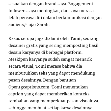
sesuaikan dengan brand saya. Engagement
followers saya meningkat, dan saya merasa
lebih percaya diri dalam berkomunikasi dengan
audiens,” ujar Sarah.
Kasus serupa juga dialami oleh
Tomi
, seorang
desainer grafis yang sering memposting hasil
desain karyanya di berbagai platform.
Meskipun karyanya sudah sangat menarik
secara visual, Tomi merasa bahwa dia
membutuhkan teks yang dapat mendukung
pesan desainnya. Dengan bantuan
Opentgcaptions.com, Tomi menemukan
caption yang dapat memberikan konteks
tambahan yang memperkuat pesan visualnya,
sehingga membuat setiap karya desainnya