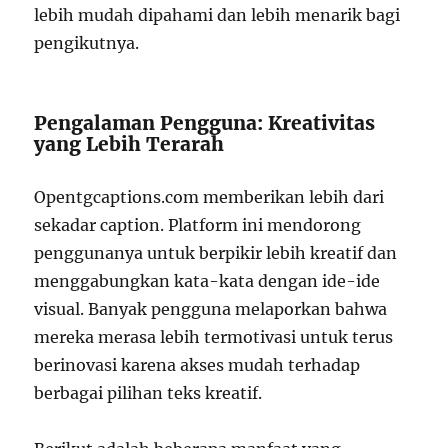
lebih mudah dipahami dan lebih menarik bagi
pengikutnya.
Pengalaman Pengguna: Kreativitas
yang Lebih Terarah
Opentgcaptions.com memberikan lebih dari
sekadar caption. Platform ini mendorong
penggunanya untuk berpikir lebih kreatif dan
menggabungkan kata-kata dengan ide-ide
visual. Banyak pengguna melaporkan bahwa
mereka merasa lebih termotivasi untuk terus
berinovasi karena akses mudah terhadap
berbagai pilihan teks kreatif.