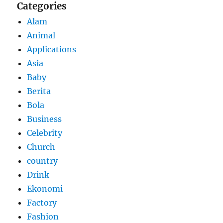
Categories
Alam
Animal
Applications
Asia
Baby
Berita
Bola
Business
Celebrity
Church
country
Drink
Ekonomi
Factory
Fashion