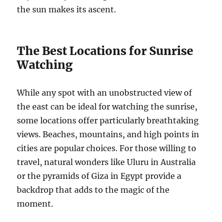
the sun makes its ascent.
The Best Locations for Sunrise
Watching
While any spot with an unobstructed view of
the east can be ideal for watching the sunrise,
some locations offer particularly breathtaking
views. Beaches, mountains, and high points in
cities are popular choices. For those willing to
travel, natural wonders like Uluru in Australia
or the pyramids of Giza in Egypt provide a
backdrop that adds to the magic of the
moment.