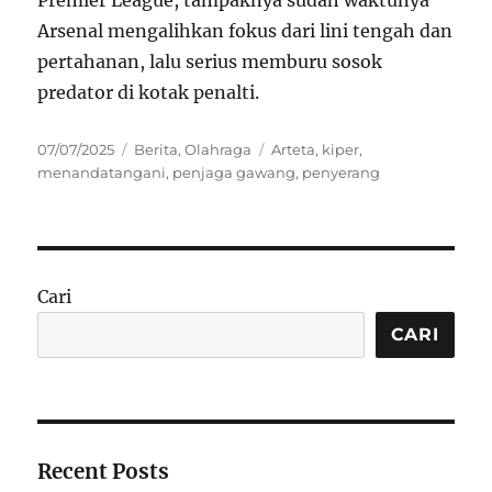
Arsenal mengalihkan fokus dari lini tengah dan
pertahanan, lalu serius memburu sosok
predator di kotak penalti.
Posted
Categories
Tags
07/07/2025
Berita
,
Olahraga
Arteta
,
kiper
,
on
menandatangani
,
penjaga gawang
,
penyerang
Cari
CARI
Recent Posts