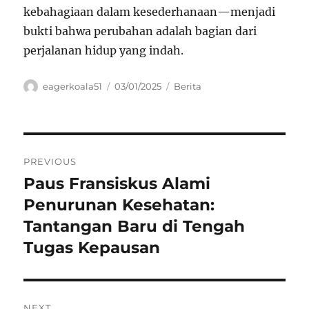
kebahagiaan dalam kesederhanaan—menjadi
bukti bahwa perubahan adalah bagian dari
perjalanan hidup yang indah.
Author
Posted
Categories
eagerkoala51
03/01/2025
Berita
on
Navigasi
PREVIOUS
pos
Paus Fransiskus Alami
Previous
post:
Penurunan Kesehatan:
Tantangan Baru di Tengah
Tugas Kepausan
NEXT