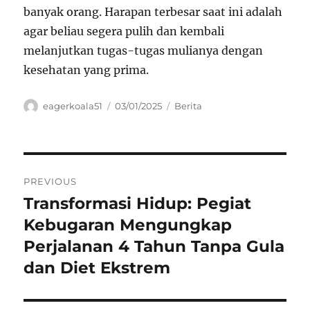
banyak orang. Harapan terbesar saat ini adalah
agar beliau segera pulih dan kembali
melanjutkan tugas-tugas mulianya dengan
kesehatan yang prima.
Author
Posted
Categories
eagerkoala51
03/01/2025
Berita
on
Navigasi
PREVIOUS
pos
Transformasi Hidup: Pegiat
Previous
post:
Kebugaran Mengungkap
Perjalanan 4 Tahun Tanpa Gula
dan Diet Ekstrem