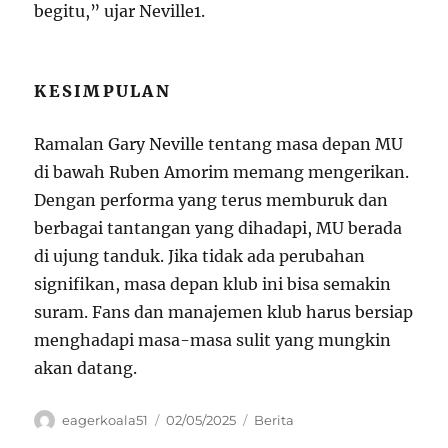
begitu,” ujar Neville
1
.
KESIMPULAN
Ramalan Gary Neville tentang masa depan MU
di bawah Ruben Amorim memang mengerikan.
Dengan performa yang terus memburuk dan
berbagai tantangan yang dihadapi, MU berada
di ujung tanduk. Jika tidak ada perubahan
signifikan, masa depan klub ini bisa semakin
suram. Fans dan manajemen klub harus bersiap
menghadapi masa-masa sulit yang mungkin
akan datang.
Author
Posted
Categories
eagerkoala51
02/05/2025
Berita
on