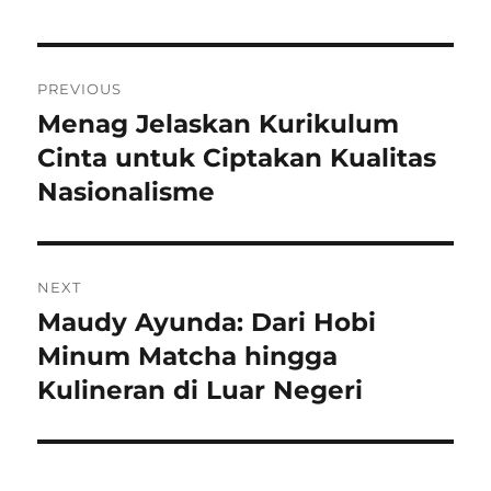
Navigasi
PREVIOUS
pos
Menag Jelaskan Kurikulum
Previous
post:
Cinta untuk Ciptakan Kualitas
Nasionalisme
NEXT
Maudy Ayunda: Dari Hobi
Next
post:
Minum Matcha hingga
Kulineran di Luar Negeri