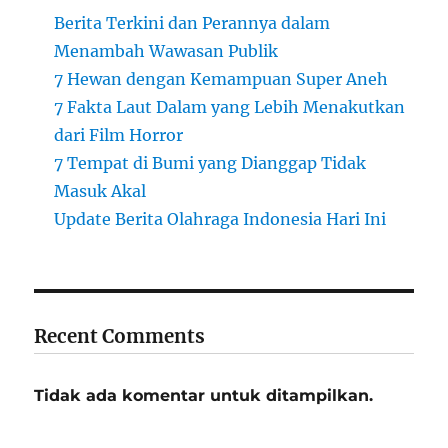
Berita Terkini dan Perannya dalam
Menambah Wawasan Publik
7 Hewan dengan Kemampuan Super Aneh
7 Fakta Laut Dalam yang Lebih Menakutkan
dari Film Horror
7 Tempat di Bumi yang Dianggap Tidak
Masuk Akal
Update Berita Olahraga Indonesia Hari Ini
Recent Comments
Tidak ada komentar untuk ditampilkan.