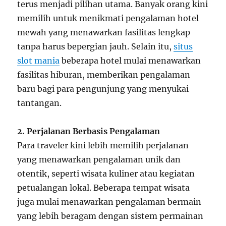
terus menjadi pilihan utama. Banyak orang kini
memilih untuk menikmati pengalaman hotel
mewah yang menawarkan fasilitas lengkap
tanpa harus bepergian jauh. Selain itu,
situs
slot mania
beberapa hotel mulai menawarkan
fasilitas hiburan, memberikan pengalaman
baru bagi para pengunjung yang menyukai
tantangan.
2. Perjalanan Berbasis Pengalaman
Para traveler kini lebih memilih perjalanan
yang menawarkan pengalaman unik dan
otentik, seperti wisata kuliner atau kegiatan
petualangan lokal. Beberapa tempat wisata
juga mulai menawarkan pengalaman bermain
yang lebih beragam dengan sistem permainan