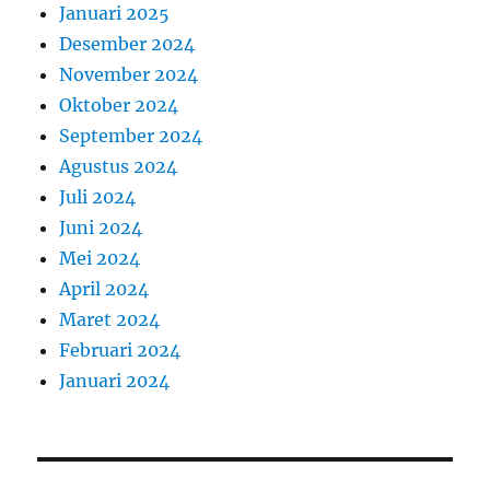
Januari 2025
Desember 2024
November 2024
Oktober 2024
September 2024
Agustus 2024
Juli 2024
Juni 2024
Mei 2024
April 2024
Maret 2024
Februari 2024
Januari 2024