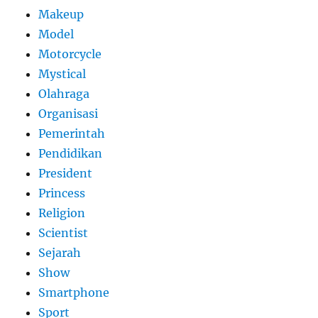
Makeup
Model
Motorcycle
Mystical
Olahraga
Organisasi
Pemerintah
Pendidikan
President
Princess
Religion
Scientist
Sejarah
Show
Smartphone
Sport