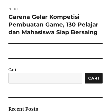
NEXT
Garena Gelar Kompetisi
Next
post:
Pembuatan Game, 130 Pelajar
dan Mahasiswa Siap Bersaing
Cari
CARI
Recent Posts