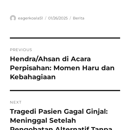
Author
Posted
Categories
eagerkoala51
01/26/2025
Berita
on
Navigasi
PREVIOUS
pos
Hendra/Ahsan di Acara
Previous
post:
Perpisahan: Momen Haru dan
Kebahagiaan
NEXT
Tragedi Pasien Gagal Ginjal:
Next
post:
Meninggal Setelah
Pengobatan Alternatif Tanpa