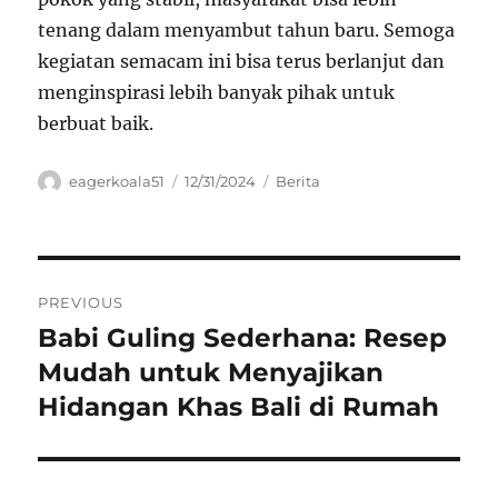
tenang dalam menyambut tahun baru. Semoga
kegiatan semacam ini bisa terus berlanjut dan
menginspirasi lebih banyak pihak untuk
berbuat baik.
Author
Posted
Categories
eagerkoala51
12/31/2024
Berita
on
Navigasi
PREVIOUS
pos
Babi Guling Sederhana: Resep
Previous
post:
Mudah untuk Menyajikan
Hidangan Khas Bali di Rumah