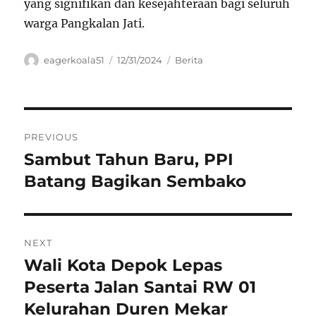
yang signifikan dan kesejahteraan bagi seluruh
warga Pangkalan Jati.
Author
Posted
Categories
eagerkoala51
12/31/2024
Berita
on
Navigasi
PREVIOUS
pos
Sambut Tahun Baru, PPI
Previous
post:
Batang Bagikan Sembako
NEXT
Wali Kota Depok Lepas
Next
post:
Peserta Jalan Santai RW 01
Kelurahan Duren Mekar