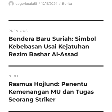
Author
Posted
Categories
eagerkoala51
12/15/2024
Berita
on
Navigasi
PREVIOUS
pos
Bendera Baru Suriah: Simbol
Previous
post:
Kebebasan Usai Kejatuhan
Rezim Bashar Al-Assad
NEXT
Rasmus Hojlund: Penentu
Next
post:
Kemenangan MU dan Tugas
Seorang Striker