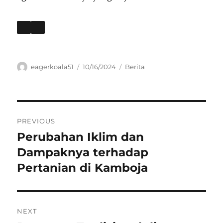
Author
Posted
Categories
eagerkoala51
10/16/2024
Berita
on
Navigasi
PREVIOUS
pos
Perubahan Iklim dan
Previous
post:
Dampaknya terhadap
Pertanian di Kamboja
NEXT