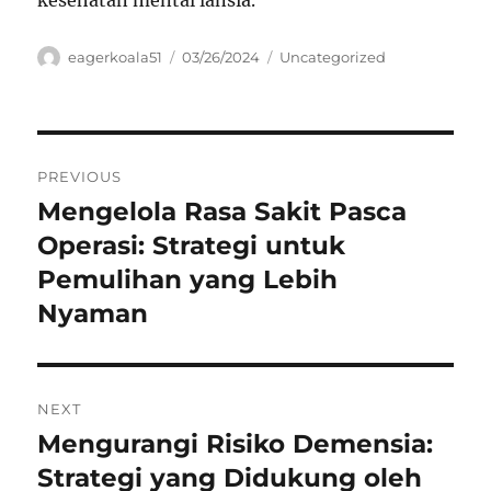
kesehatan mental lansia.
Author
Posted
Categories
eagerkoala51
03/26/2024
Uncategorized
on
Navigasi
PREVIOUS
pos
Mengelola Rasa Sakit Pasca
Previous
post:
Operasi: Strategi untuk
Pemulihan yang Lebih
Nyaman
NEXT
Mengurangi Risiko Demensia:
Next
post:
Strategi yang Didukung oleh