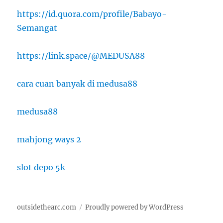
https://id.quora.com/profile/Babayo-
Semangat
https://link.space/@MEDUSA88
cara cuan banyak di medusa88
medusa88
mahjong ways 2
slot depo 5k
outsidethearc.com
Proudly powered by WordPress