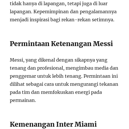
tidak hanya di lapangan, tetapi juga di luar
lapangan. Kepemimpinan dan pengalamannya
menjadi inspirasi bagi rekan-rekan setimnya.
Permintaan Ketenangan Messi
Messi, yang dikenal dengan sikapnya yang
tenang dan profesional, mengimbau media dan
penggemar untuk lebih tenang. Permintaan ini
dilihat sebagai cara untuk mengurangi tekanan
pada tim dan memfokuskan energi pada
permainan.
Kemenangan Inter Miami