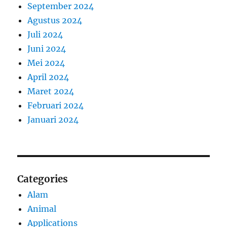
September 2024
Agustus 2024
Juli 2024
Juni 2024
Mei 2024
April 2024
Maret 2024
Februari 2024
Januari 2024
Categories
Alam
Animal
Applications