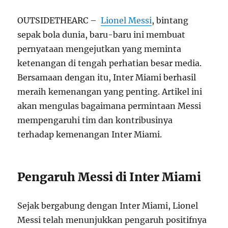
OUTSIDETHEARC –
Lionel Messi
, bintang
sepak bola dunia, baru-baru ini membuat
pernyataan mengejutkan yang meminta
ketenangan di tengah perhatian besar media.
Bersamaan dengan itu, Inter Miami berhasil
meraih kemenangan yang penting. Artikel ini
akan mengulas bagaimana permintaan Messi
mempengaruhi tim dan kontribusinya
terhadap kemenangan Inter Miami.
Pengaruh Messi di Inter Miami
Sejak bergabung dengan Inter Miami, Lionel
Messi telah menunjukkan pengaruh positifnya