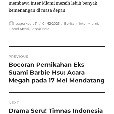
membawa Inter Miami meraih lebih banyak
kemenangan di masa depan.
Author
Posted
Categories
Tags
eagerkoala51
04/12/2025
Berita
Inter Miami
,
on
Lionel Messi
,
Sepak Bola
Navigasi
PREVIOUS
pos
Bocoran Pernikahan Eks
Previous
post:
Suami Barbie Hsu: Acara
Megah pada 17 Mei Mendatang
NEXT
Drama Seru! Timnas Indonesia
Next