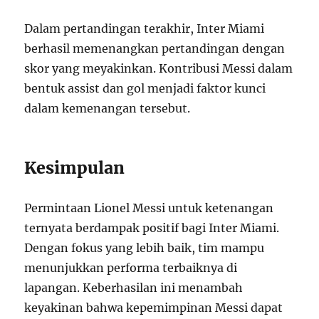
Dalam pertandingan terakhir, Inter Miami
berhasil memenangkan pertandingan dengan
skor yang meyakinkan. Kontribusi Messi dalam
bentuk assist dan gol menjadi faktor kunci
dalam kemenangan tersebut.
Kesimpulan
Permintaan Lionel Messi untuk ketenangan
ternyata berdampak positif bagi Inter Miami.
Dengan fokus yang lebih baik, tim mampu
menunjukkan performa terbaiknya di
lapangan. Keberhasilan ini menambah
keyakinan bahwa kepemimpinan Messi dapat