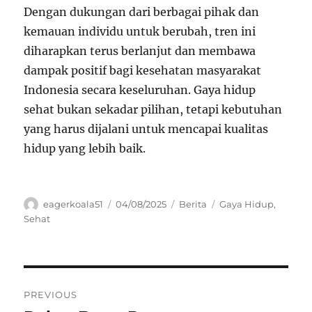
Dengan dukungan dari berbagai pihak dan
kemauan individu untuk berubah, tren ini
diharapkan terus berlanjut dan membawa
dampak positif bagi kesehatan masyarakat
Indonesia secara keseluruhan. Gaya hidup
sehat bukan sekadar pilihan, tetapi kebutuhan
yang harus dijalani untuk mencapai kualitas
hidup yang lebih baik.
Author
Posted
Categories
Tags
eagerkoala51
04/08/2025
Berita
Gaya Hidup
,
on
Sehat
Navigasi
PREVIOUS
pos