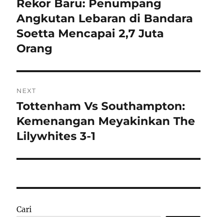
Rekor Baru: Penumpang
Previous
post:
Angkutan Lebaran di Bandara
Soetta Mencapai 2,7 Juta
Orang
NEXT
Tottenham Vs Southampton:
Next
post:
Kemenangan Meyakinkan The
Lilywhites 3-1
Cari