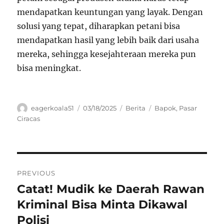
mendapatkan keuntungan yang layak. Dengan
solusi yang tepat, diharapkan petani bisa
mendapatkan hasil yang lebih baik dari usaha
mereka, sehingga kesejahteraan mereka pun
bisa meningkat.
Author
Posted
Categories
Tags
eagerkoala51
03/18/2025
Berita
Bapok
,
Pasar
on
Ciracas
Navigasi
PREVIOUS
pos
Catat! Mudik ke Daerah Rawan
Previous
post:
Kriminal Bisa Minta Dikawal
Polisi