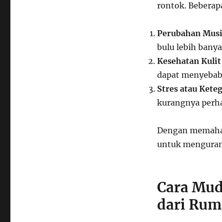
rontok. Beberap
Perubahan Mus
bulu lebih bany
Kesehatan Kulit
dapat menyebabk
Stres atau Kete
kurangnya perha
Dengan memaham
untuk mengurang
Cara Mu
dari Ru