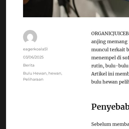
ORGANICJUICEB
anjing memang 
Author
eagerkoala51
muncul terkait b
Posted
03/06/2025
menempel di sofa
on
Categories
Berita
rutin, bulu-bulu
Tags
Bulu Hewan
,
hewan
,
Artikel ini mem
Peliharaan
bulu hewan peli
Penyebab
Sebelum membah