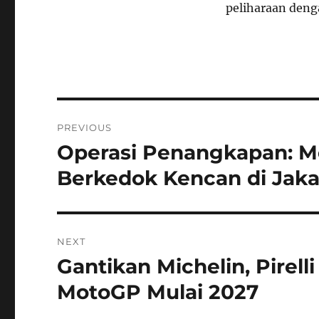
peliharaan deng
Navigasi
PREVIOUS
pos
Operasi Penangkapan: 
Previous
post:
Berkedok Kencan di Jaka
NEXT
Gantikan Michelin, Pirel
Next
post:
MotoGP Mulai 2027