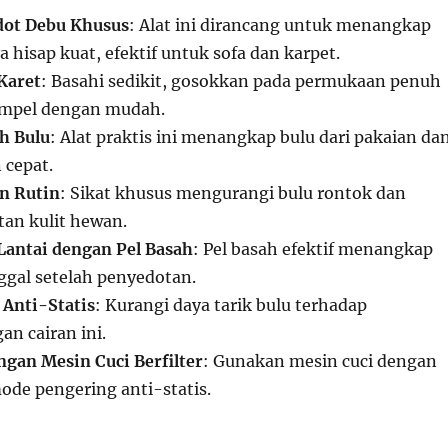
ot Debu Khusus
: Alat ini dirancang untuk menangkap
 hisap kuat, efektif untuk sofa dan karpet.
Karet
: Basahi sedikit, gosokkan pada permukaan penuh
empel dengan mudah.
h Bulu
: Alat praktis ini menangkap bulu dari pakaian da
 cepat.
n Rutin
: Sikat khusus mengurangi bulu rontok dan
an kulit hewan.
antai dengan Pel Basah
: Pel basah efektif menangkap
ggal setelah penyedotan.
Anti-Statis
: Kurangi daya tarik bulu terhadap
n cairan ini.
ngan Mesin Cuci Berfilter
: Gunakan mesin cuci dengan
mode pengering anti-statis.