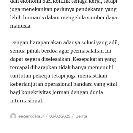
dan ekonomi dari konflik tenaga kerja, tetapi
juga menekankan perlunya pendekatan yang
lebih humanis dalam mengelola sumber daya
manusia.
Dengan harapan akan adanya solusi yang adil,
semua pihak berdoa agar permasalahan ini
dapat segera diselesaikan. Kesepakatan yang
tercapai diharapkan tidak hanya memenuhi
tuntutan pekerja tetapi juga memastikan
keberlanjutan operasional bandara yang vital
bagi konektivitas Jerman dengan dunia
internasional.
Author
Posted
Categories
eagerkoala51
03/02/2025
Berita
on