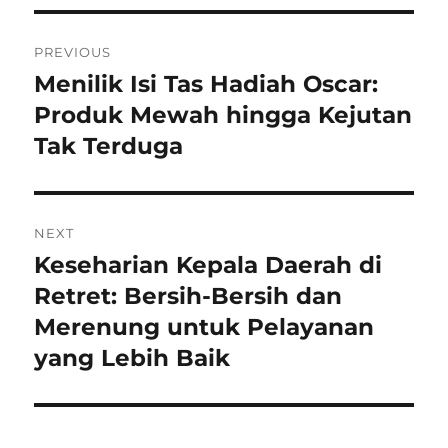
Navigasi
PREVIOUS
pos
Menilik Isi Tas Hadiah Oscar:
Previous
post:
Produk Mewah hingga Kejutan
Tak Terduga
NEXT
Keseharian Kepala Daerah di
Next
post:
Retret: Bersih-Bersih dan
Merenung untuk Pelayanan
yang Lebih Baik