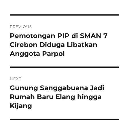
on
Navigasi
PREVIOUS
pos
Pemotongan PIP di SMAN 7
Previous
post:
Cirebon Diduga Libatkan
Anggota Parpol
NEXT
Gunung Sanggabuana Jadi
Next
post:
Rumah Baru Elang hingga
Kijang