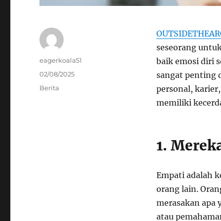
OUTSIDETHEAR
seseorang untuk
Author
eagerkoala51
baik emosi diri
Posted
02/08/2025
sangat penting 
on
Categories
Berita
personal, karier
memiliki kecerd
1. Merek
Empati adalah 
orang lain. Ora
merasakan apa 
atau pemahaman