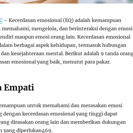
C
– Kecerdasan emosional (EQ) adalah kemampuan
 memahami, mengelola, dan berinteraksi dengan emosi
 sendiri maupun emosi orang lain. Kecerdasan emosional
dalam berbagai aspek kehidupan, termasuk hubungan
, dan kesejahteraan mental. Berikut adalah 9 tanda oran
asan emosional yang baik, menurut para pakar.
a Empati
kemampuan untuk memahami dan merasakan emosi
ng dengan kecerdasan emosional yang tinggi dapat
yang dirasakan orang lain dan memberikan dukungan
 yang diperlukan
4
6
9
.