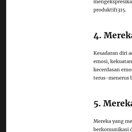
mengekspresikan
produktif
13
15
.
4. Mereka
Kesadaran diri
emosi, kekuatan
kecerdasan emos
terus-menerus 
5. Merek
Mereka yang mem
berkomunikasi 