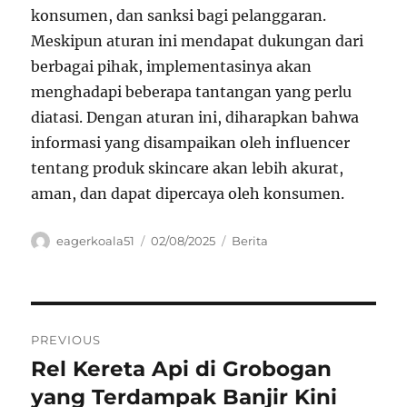
konsumen, dan sanksi bagi pelanggaran.
Meskipun aturan ini mendapat dukungan dari
berbagai pihak, implementasinya akan
menghadapi beberapa tantangan yang perlu
diatasi. Dengan aturan ini, diharapkan bahwa
informasi yang disampaikan oleh influencer
tentang produk skincare akan lebih akurat,
aman, dan dapat dipercaya oleh konsumen.
Author
Posted
Categories
eagerkoala51
02/08/2025
Berita
on
Navigasi
PREVIOUS
pos
Rel Kereta Api di Grobogan
Previous
post:
yang Terdampak Banjir Kini