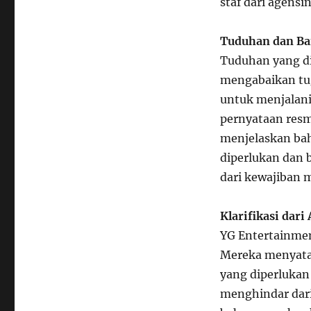
staf dari agensi
Tuduhan dan Ba
Tuduhan yang di
mengabaikan tug
untuk menjalani
pernyataan res
menjelaskan bah
diperlukan dan 
dari kewajiban m
Klarifikasi dari
YG Entertainment
Mereka menyata
yang diperlukan
menghindar dari