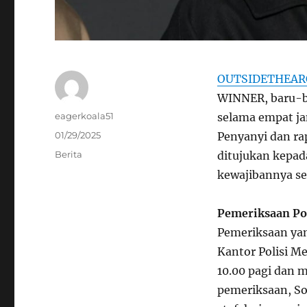
OUTSIDETHEAR
WINNER, baru-bar
Author
eagerkoala51
selama empat ja
Posted
01/29/2025
Penyanyi dan r
on
Categories
Berita
ditujukan kepa
kewajibannya se
Pemeriksaan Pol
Pemeriksaan yan
Kantor Polisi Me
10.00 pagi dan m
pemeriksaan, So