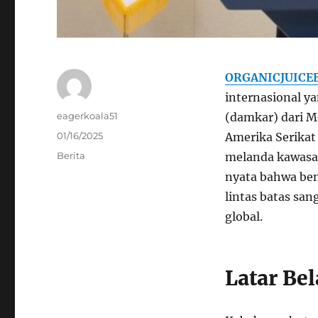
ORGANICJUICE
internasional y
Author
eagerkoala51
(damkar) dari M
Posted
01/16/2025
Amerika Serika
on
Categories
Berita
melanda kawasan 
nyata bahwa ben
lintas batas sa
global.
Latar Be