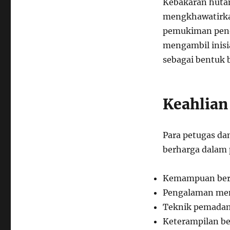
Kebakaran hutan
mengkhawatirka
pemukiman pendu
mengambil inisi
sebagai bentuk 
Keahlia
Para petugas d
berharga dalam
Kemampuan bera
Pengalaman meng
Teknik pemadama
Keterampilan be