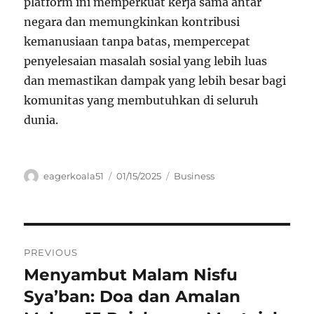
platform ini memperkuat kerja sama antar
negara dan memungkinkan kontribusi
kemanusiaan tanpa batas, mempercepat
penyelesaian masalah sosial yang lebih luas
dan memastikan dampak yang lebih besar bagi
komunitas yang membutuhkan di seluruh
dunia.
Author
Posted
Categories
eagerkoala51
01/15/2025
Business
on
Navigasi
PREVIOUS
pos
Menyambut Malam Nisfu
Previous
post:
Sya’ban: Doa dan Amalan