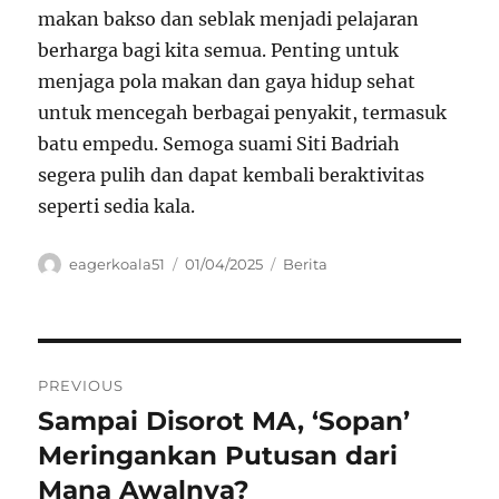
makan bakso dan seblak menjadi pelajaran
berharga bagi kita semua. Penting untuk
menjaga pola makan dan gaya hidup sehat
untuk mencegah berbagai penyakit, termasuk
batu empedu. Semoga suami Siti Badriah
segera pulih dan dapat kembali beraktivitas
seperti sedia kala.
Author
Posted
Categories
eagerkoala51
01/04/2025
Berita
on
Navigasi
PREVIOUS
pos
Sampai Disorot MA, ‘Sopan’
Previous
post:
Meringankan Putusan dari
Mana Awalnya?