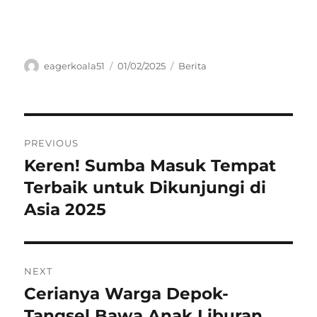
Author
Posted
Categories
eagerkoala51
01/02/2025
Berita
on
Navigasi
PREVIOUS
pos
Keren! Sumba Masuk Tempat
Previous
post:
Terbaik untuk Dikunjungi di
Asia 2025
NEXT
Cerianya Warga Depok-
Next
post:
Tangsel Bawa Anak Liburan