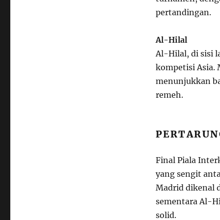
pertandingan.
Al-Hilal
Al-Hilal, di sis
kompetisi Asia.
menunjukkan ba
remeh.
PERTARUN
Final Piala Int
yang sengit ant
Madrid dikenal 
sementara Al-Hi
solid.