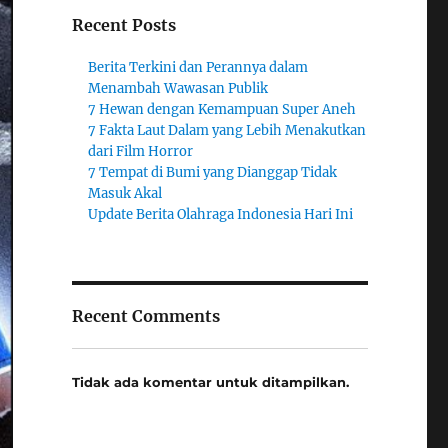
Recent Posts
Berita Terkini dan Perannya dalam
Menambah Wawasan Publik
7 Hewan dengan Kemampuan Super Aneh
7 Fakta Laut Dalam yang Lebih Menakutkan
dari Film Horror
7 Tempat di Bumi yang Dianggap Tidak
Masuk Akal
Update Berita Olahraga Indonesia Hari Ini
Recent Comments
Tidak ada komentar untuk ditampilkan.