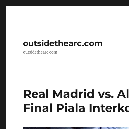
outsidethearc.com
outsidethearc.com
Real Madrid vs. Al
Final Piala Interk