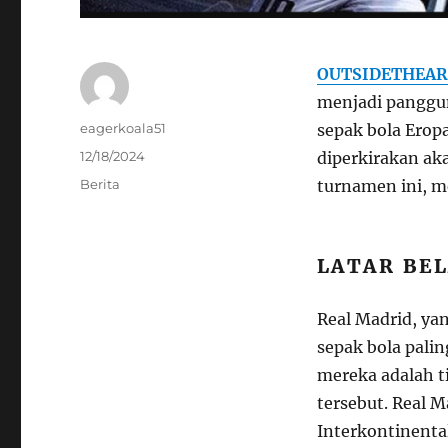
OUTSIDETHEAR
menjadi panggun
Author
eagerkoala51
sepak bola Eropa
Posted
12/18/2024
diperkirakan aka
on
Categories
Berita
turnamen ini, m
LATAR BE
Real Madrid, yan
sepak bola palin
mereka adalah ti
tersebut. Real M
Interkontinental