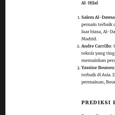
Al-Hilal
Salem Al-Dawsa
pemain terbaik 
luar biasa, Al-
Madrid.
Andre Carrillo
:
teknis yang ting
memainkan pera
Yassine Bounou
terbaik di Asia
permainan, Boun
PREDIKSI