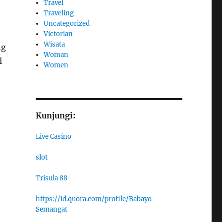
Travel
Traveling
Uncategorized
Victorian
Wisata
ng
Woman
l
Women
Kunjungi:
Live Casino
slot
Trisula 88
https://id.quora.com/profile/Babayo-
Semangat