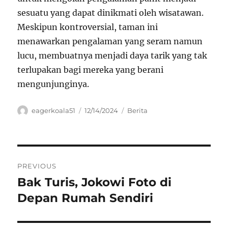
sesuatu yang dapat dinikmati oleh wisatawan.
Meskipun kontroversial, taman ini
menawarkan pengalaman yang seram namun
lucu, membuatnya menjadi daya tarik yang tak
terlupakan bagi mereka yang berani
mengunjunginya.
Author
Posted
Categories
eagerkoala51
12/14/2024
Berita
on
Navigasi
PREVIOUS
pos
Bak Turis, Jokowi Foto di
Previous
post:
Depan Rumah Sendiri