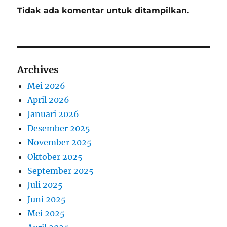
Tidak ada komentar untuk ditampilkan.
Archives
Mei 2026
April 2026
Januari 2026
Desember 2025
November 2025
Oktober 2025
September 2025
Juli 2025
Juni 2025
Mei 2025