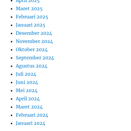
April 2025
Maret 2025
Februari 2025
Januari 2025
Desember 2024
November 2024
Oktober 2024
September 2024
Agustus 2024
Juli 2024
Juni 2024
Mei 2024
April 2024
Maret 2024
Februari 2024
Januari 2024