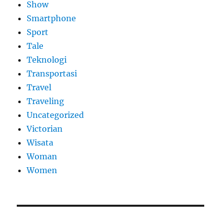
Show
Smartphone
Sport
Tale
Teknologi
Transportasi
Travel
Traveling
Uncategorized
Victorian
Wisata
Woman
Women