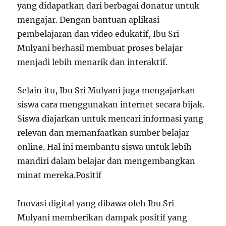
yang didapatkan dari berbagai donatur untuk
mengajar. Dengan bantuan aplikasi
pembelajaran dan video edukatif, Ibu Sri
Mulyani berhasil membuat proses belajar
menjadi lebih menarik dan interaktif.
Selain itu, Ibu Sri Mulyani juga mengajarkan
siswa cara menggunakan internet secara bijak.
Siswa diajarkan untuk mencari informasi yang
relevan dan memanfaatkan sumber belajar
online. Hal ini membantu siswa untuk lebih
mandiri dalam belajar dan mengembangkan
minat mereka.Positif
Inovasi digital yang dibawa oleh Ibu Sri
Mulyani memberikan dampak positif yang