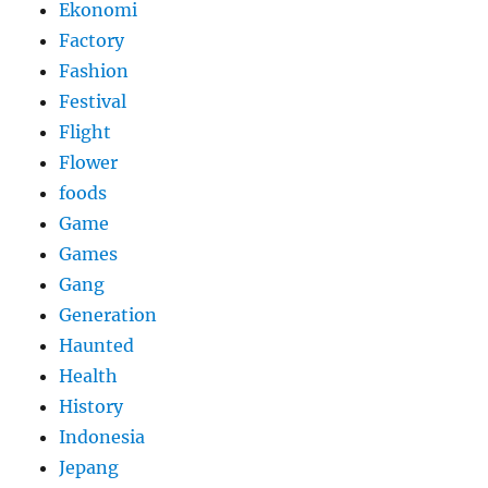
Ekonomi
Factory
Fashion
Festival
Flight
Flower
foods
Game
Games
Gang
Generation
Haunted
Health
History
Indonesia
Jepang