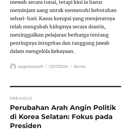
mewah secara tunai, tetapi kini ia harus
meminjam uang untuk memenuhi kebutuhan
sehari-hari. Kasus korupsi yang menjeratnya
telah mengubah hidupnya secara drastis,
meninggalkan pelajaran berharga tentang
pentingnya integritas dan tanggung jawab
dalam mengelola kekayaan.
Author
Posted
Categories
eagerkoala51
12/07/2024
Berita
on
Navigasi
PREVIOUS
pos
Perubahan Arah Angin Politik
Previous
post:
di Korea Selatan: Fokus pada
Presiden