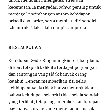
untuk membantu mengatasi stres dan
kecemasan. Ia menyadari bahwa penting untuk
menjaga keseimbangan antara kehidupan
pribadi dan karier, serta memberi diri sendiri
izin untuk tidak selalu tampil sempurna.
KESIMPULAN
Kehidupan Gadis Ring mungkin terlihat glamor
di luar, tetapi di balik itu terdapat perjuangan
dan tantangan yang tidak banyak orang
ketahui. Dengan membagikan sisi gelap
kehidupannya, ia tidak hanya menunjukkan
bahwa kehidupan selebriti tidak selalu seindah
yang terlihat, tetapi juga memberikan harapan
bagi banyak orang yang menghadapi masalah