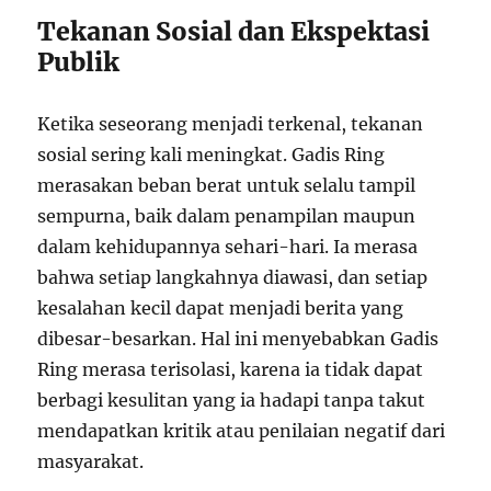
Tekanan Sosial dan Ekspektasi
Publik
Ketika seseorang menjadi terkenal, tekanan
sosial sering kali meningkat. Gadis Ring
merasakan beban berat untuk selalu tampil
sempurna, baik dalam penampilan maupun
dalam kehidupannya sehari-hari. Ia merasa
bahwa setiap langkahnya diawasi, dan setiap
kesalahan kecil dapat menjadi berita yang
dibesar-besarkan. Hal ini menyebabkan Gadis
Ring merasa terisolasi, karena ia tidak dapat
berbagi kesulitan yang ia hadapi tanpa takut
mendapatkan kritik atau penilaian negatif dari
masyarakat.