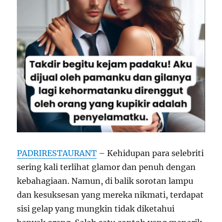
PADRIRESTAURANT
– Kehidupan para selebriti
sering kali terlihat glamor dan penuh dengan
kebahagiaan. Namun, di balik sorotan lampu
dan kesuksesan yang mereka nikmati, terdapat
sisi gelap yang mungkin tidak diketahui