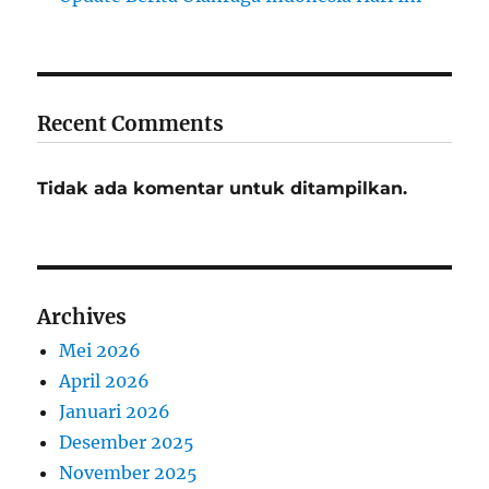
Recent Comments
Tidak ada komentar untuk ditampilkan.
Archives
Mei 2026
April 2026
Januari 2026
Desember 2025
November 2025