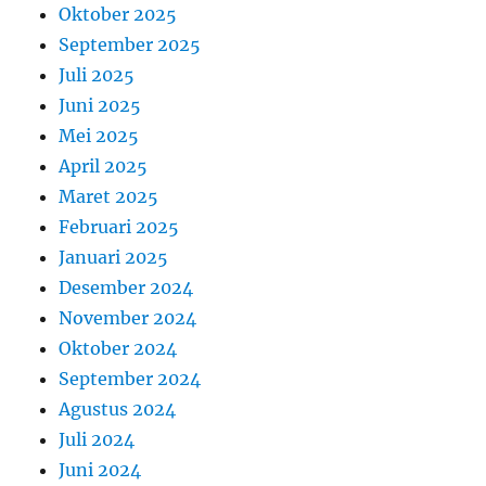
Oktober 2025
September 2025
Juli 2025
Juni 2025
Mei 2025
April 2025
Maret 2025
Februari 2025
Januari 2025
Desember 2024
November 2024
Oktober 2024
September 2024
Agustus 2024
Juli 2024
Juni 2024