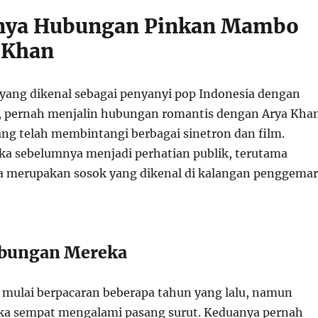
nya Hubungan Pinkan Mambo
 Khan
ang dikenal sebagai penyanyi pop Indonesia dengan
, pernah menjalin hubungan romantis dengan Arya Kha
ang telah membintangi berbagai sinetron dan film.
a sebelumnya menjadi perhatian publik, terutama
a merupakan sosok yang dikenal di kalangan penggemar
ubungan Mereka
 mulai berpacaran beberapa tahun yang lalu, namun
a sempat mengalami pasang surut. Keduanya pernah