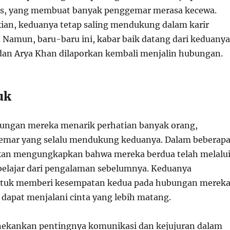
us, yang membuat banyak penggemar merasa kecewa.
an, keduanya tetap saling mendukung dalam karir
Namun, baru-baru ini, kabar baik datang dari keduanya
an Arya Khan dilaporkan kembali menjalin hubungan.
uk
ungan mereka menarik perhatian banyak orang,
emar yang selalu mendukung keduanya. Dalam beberap
kan mengungkapkan bahwa mereka berdua telah melalu
belajar dari pengalaman sebelumnya. Keduanya
uk memberi kesempatan kedua pada hubungan merek
dapat menjalani cinta yang lebih matang.
nekankan pentingnya komunikasi dan kejujuran dalam