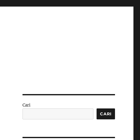
Cari
CARI