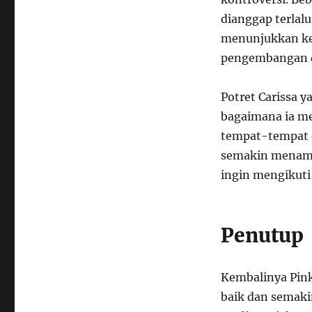
dianggap terlalu
menunjukkan ket
pengembangan d
Potret Carissa 
bagaimana ia m
tempat-tempat ek
semakin menamba
ingin mengikuti
Penutup
Kembalinya Pin
baik dan semaki