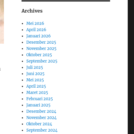
Archives
Mei 2026
April 2026
Januari 2026
Desember 2025
November 2025
Oktober 2025
September 2025
Juli 2025
u
Juni 2025
Mei 2025
April 2025
Maret 2025
Februari 2025
Januari 2025
Desember 2024
November 2024
Oktober 2024
September 2024