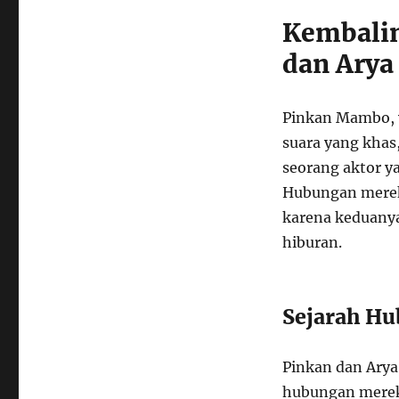
Kembali
dan Arya
Pinkan Mambo, y
suara yang khas
seorang aktor y
Hubungan merek
karena keduany
hiburan.
Sejarah H
Pinkan dan Arya
hubungan merek