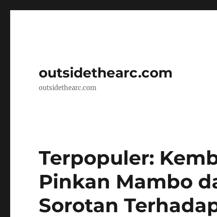
outsidethearc.com
outsidethearc.com
Terpopuler: Kem
Pinkan Mambo da
Sorotan Terhadap