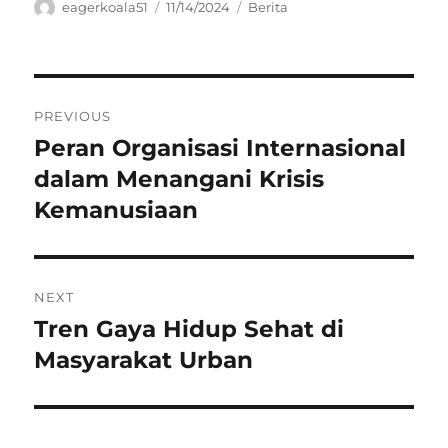
Author
Posted
Categories
eagerkoala51
11/14/2024
Berita
on
Navigasi
PREVIOUS
pos
Peran Organisasi Internasional
Previous
post:
dalam Menangani Krisis
Kemanusiaan
NEXT
Tren Gaya Hidup Sehat di
Next
post:
Masyarakat Urban