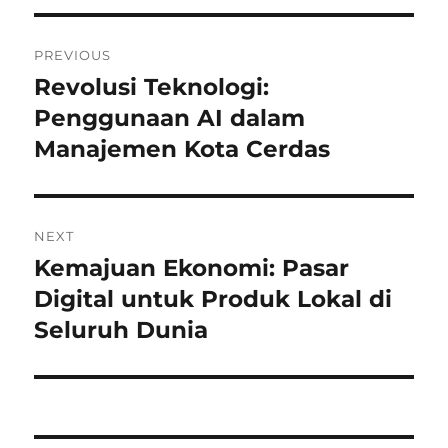
Navigasi
PREVIOUS
pos
Revolusi Teknologi:
Previous
post:
Penggunaan AI dalam
Manajemen Kota Cerdas
NEXT
Kemajuan Ekonomi: Pasar
Next
post:
Digital untuk Produk Lokal di
Seluruh Dunia