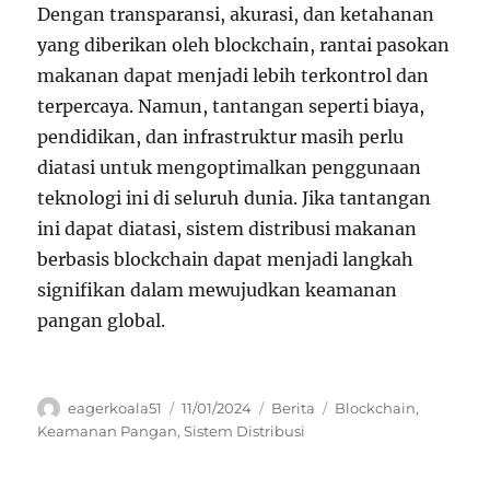
Dengan transparansi, akurasi, dan ketahanan
yang diberikan oleh blockchain, rantai pasokan
makanan dapat menjadi lebih terkontrol dan
terpercaya. Namun, tantangan seperti biaya,
pendidikan, dan infrastruktur masih perlu
diatasi untuk mengoptimalkan penggunaan
teknologi ini di seluruh dunia. Jika tantangan
ini dapat diatasi, sistem distribusi makanan
berbasis blockchain dapat menjadi langkah
signifikan dalam mewujudkan keamanan
pangan global.
Author
Posted
Categories
Tags
eagerkoala51
11/01/2024
Berita
Blockchain
,
on
Keamanan Pangan
,
Sistem Distribusi