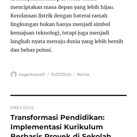
menciptakan masa depan yang lebih hijau.
Kendaraan listrik dengan baterai ramah
lingkungan bukan hanya menjadi simbol
kemajuan teknologi, tetapi juga menjadi
langkah nyata menuju dunia yang lebih bersih
dan bebas polusi.
Author
Posted
Categories
eagerkoala51
10/27/2024
Berita
on
Navigasi
PREVIOUS
pos
Transformasi Pendidikan:
Previous
post:
Implementasi Kurikulum
Berbasis Proyek di Sekolah