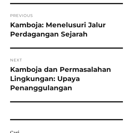
Navigasi
PREVIOUS
pos
Kamboja: Menelusuri Jalur
Previous
post:
Perdagangan Sejarah
NEXT
Kamboja dan Permasalahan
Next
post:
Lingkungan: Upaya
Penanggulangan
Cari