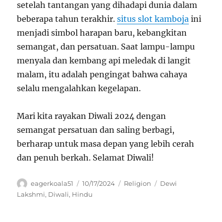
setelah tantangan yang dihadapi dunia dalam
beberapa tahun terakhir.
situs slot kamboja
ini
menjadi simbol harapan baru, kebangkitan
semangat, dan persatuan. Saat lampu-lampu
menyala dan kembang api meledak di langit
malam, itu adalah pengingat bahwa cahaya
selalu mengalahkan kegelapan.
Mari kita rayakan Diwali 2024 dengan
semangat persatuan dan saling berbagi,
berharap untuk masa depan yang lebih cerah
dan penuh berkah. Selamat Diwali!
Author
Posted
Categories
Tags
eagerkoala51
10/17/2024
Religion
Dewi
on
Lakshmi
,
Diwali
,
Hindu