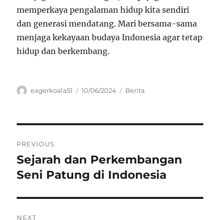
memperkaya pengalaman hidup kita sendiri
dan generasi mendatang. Mari bersama-sama
menjaga kekayaan budaya Indonesia agar tetap
hidup dan berkembang.
Author
Posted
Categories
eagerkoala51
10/06/2024
Berita
on
Navigasi
PREVIOUS
pos
Sejarah dan Perkembangan
Previous
post:
Seni Patung di Indonesia
NEXT