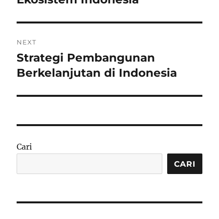
NEXT
Strategi Pembangunan
Next
post:
Berkelanjutan di Indonesia
Cari
CARI