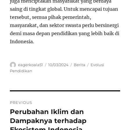
juga menciptakan masyarakat yang berdaya
saing di tingkat global. Untuk mencapai tujuan
tersebut, semua pihak pemerintah,
masyarakat, dan sektor swasta perlu bersinergi
demi masa depan pendidikan yang lebih baik di
Indonesia.
Author
Posted
Categories
Tags
eagerkoala51
10/03/2024
Berita
Evolusi
on
Pendidikan
Navigasi
PREVIOUS
pos
Perubahan Iklim dan
Previous
post:
Dampaknya terhadap
Ekosistem Indonesia