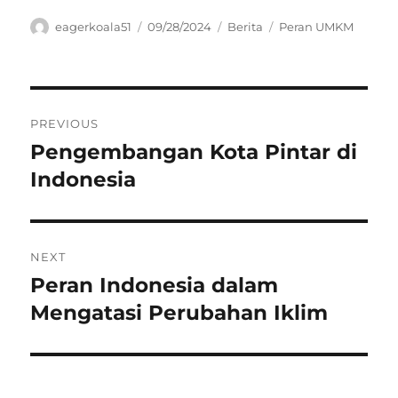
Author
Posted
Categories
Tags
eagerkoala51
09/28/2024
Berita
Peran UMKM
on
Navigasi
PREVIOUS
pos
Pengembangan Kota Pintar di
Previous
post:
Indonesia
NEXT
Peran Indonesia dalam
Next
post:
Mengatasi Perubahan Iklim