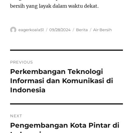
bersih yang layak dalam waktu dekat.
Author
Posted
Categories
Tags
eagerkoala51
09/28/2024
Berita
Air Bersih
on
Navigasi
PREVIOUS
pos
Perkembangan Teknologi
Previous
post:
Informasi dan Komunikasi di
Indonesia
NEXT
Pengembangan Kota Pintar di
Next