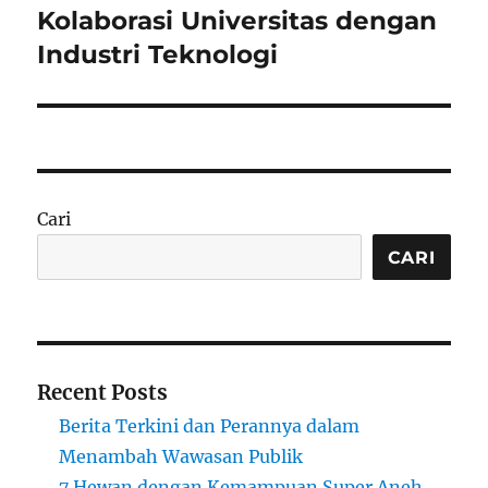
post:
Kolaborasi Universitas dengan
Industri Teknologi
Cari
CARI
Recent Posts
Berita Terkini dan Perannya dalam
Menambah Wawasan Publik
7 Hewan dengan Kemampuan Super Aneh