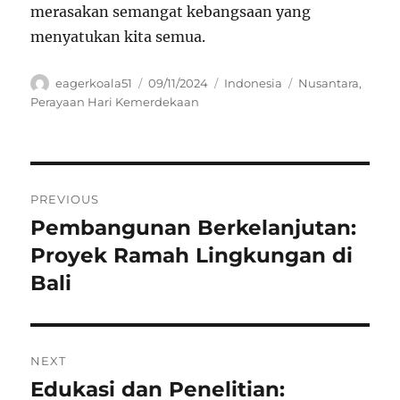
merasakan semangat kebangsaan yang
menyatukan kita semua.
Author
Posted
Categories
Tags
eagerkoala51
09/11/2024
Indonesia
Nusantara
,
on
Perayaan Hari Kemerdekaan
Navigasi
PREVIOUS
pos
Pembangunan Berkelanjutan:
Previous
post:
Proyek Ramah Lingkungan di
Bali
NEXT
Edukasi dan Penelitian:
Next