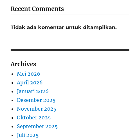
Recent Comments
Tidak ada komentar untuk ditampilkan.
Archives
Mei 2026
April 2026
Januari 2026
Desember 2025
November 2025
Oktober 2025
September 2025
Juli 2025