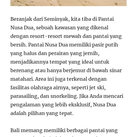
Beranjak dari Seminyak, kita tiba di Pantai
Nusa Dua, sebuah kawasan yang dikenal
dengan resort-resort mewah dan pantai yang
bersih. Pantai Nusa Dua memiliki pasir putih
yang halus dan perairan yang jernih,
menjadikannya tempat yang ideal untuk
berenang atau hanya berjemur di bawah sinar
matahari. Area ini juga terkenal dengan
fasilitas olahraga airnya, seperti jet ski,
parasailing, dan snorkeling. Jika Anda mencari
pengalaman yang lebih eksklusif, Nusa Dua
adalah pilihan yang tepat.
Bali memang memiliki berbagai pantai yang