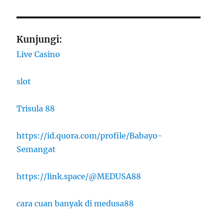
Kunjungi:
Live Casino
slot
Trisula 88
https://id.quora.com/profile/Babayo-
Semangat
https://link.space/@MEDUSA88
cara cuan banyak di medusa88