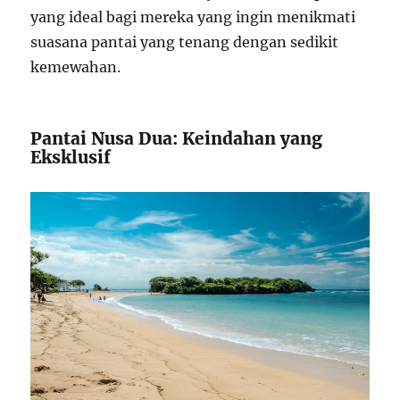
yang ideal bagi mereka yang ingin menikmati
suasana pantai yang tenang dengan sedikit
kemewahan.
Pantai Nusa Dua: Keindahan yang
Eksklusif