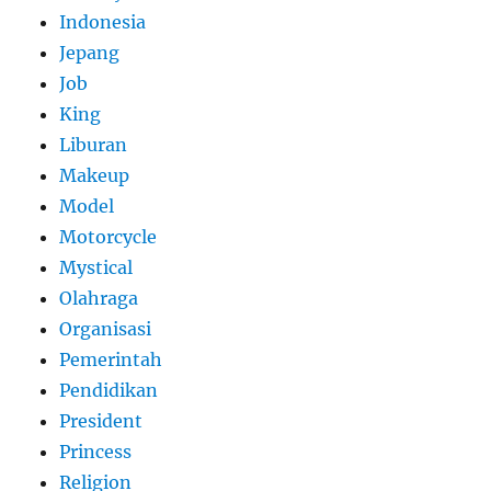
Indonesia
Jepang
Job
King
Liburan
Makeup
Model
Motorcycle
Mystical
Olahraga
Organisasi
Pemerintah
Pendidikan
President
Princess
Religion