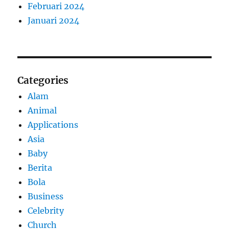
Februari 2024
Januari 2024
Categories
Alam
Animal
Applications
Asia
Baby
Berita
Bola
Business
Celebrity
Church