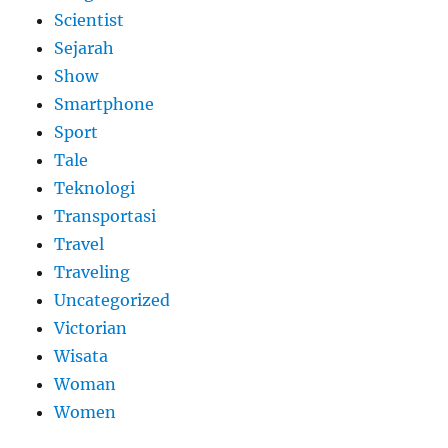
Scientist
Sejarah
Show
Smartphone
Sport
Tale
Teknologi
Transportasi
Travel
Traveling
Uncategorized
Victorian
Wisata
Woman
Women