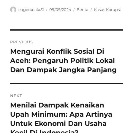
Author
Posted
Categories
Tags
eagerkoala51
09/09/2024
Berita
Kasus Korupsi
on
Navigasi
PREVIOUS
pos
Mengurai Konflik Sosial Di
Previous
post:
Aceh: Pengaruh Politik Lokal
Dan Dampak Jangka Panjang
NEXT
Menilai Dampak Kenaikan
Next
post:
Upah Minimum: Apa Artinya
Untuk Ekonomi Dan Usaha
Kecil Di Indonesia?