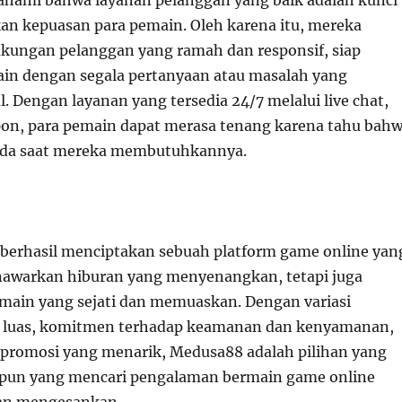
ami bahwa layanan pelanggan yang baik adalah kunci
n kepuasan para pemain. Oleh karena itu, mereka
ungan pelanggan yang ramah dan responsif, siap
n dengan segala pertanyaan atau masalah yang
 Dengan layanan yang tersedia 24/7 melalui live chat,
epon, para pemain dapat merasa tenang karena tahu bah
 ada saat mereka membutuhkannya.
berhasil menciptakan sebuah platform game online yan
nawarkan hiburan yang menyenangkan, tetapi juga
ain yang sejati dan memuaskan. Dengan variasi
 luas, komitmen terhadap keamanan dan kenyamanan,
 promosi yang menarik, Medusa88 adalah pilihan yang
a pun yang mencari pengalaman bermain game online