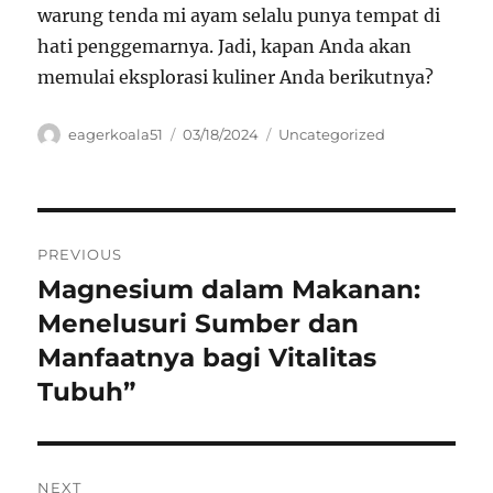
warung tenda mi ayam selalu punya tempat di
hati penggemarnya. Jadi, kapan Anda akan
memulai eksplorasi kuliner Anda berikutnya?
Author
Posted
Categories
eagerkoala51
03/18/2024
Uncategorized
on
Navigasi
PREVIOUS
pos
Magnesium dalam Makanan:
Previous
post:
Menelusuri Sumber dan
Manfaatnya bagi Vitalitas
Tubuh”
NEXT