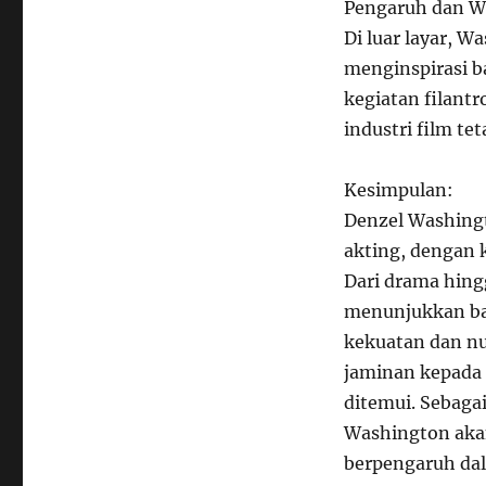
Pengaruh dan W
Di luar layar, 
menginspirasi ba
kegiatan filant
industri film te
Kesimpulan:
Denzel Washingt
akting, dengan k
Dari drama hingg
menunjukkan bah
kekuatan dan nu
jaminan kepada 
ditemui. Sebagai
Washington akan 
berpengaruh da