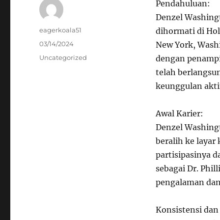
Pendahuluan:
Denzel Washingt
Author
eagerkoala51
dihormati di Ho
Posted
03/14/2024
New York, Wash
on
Categories
Uncategorized
dengan penampil
telah berlangsun
keunggulan akti
Awal Karier:
Denzel Washingt
beralih ke layar
partisipasinya 
sebagai Dr. Phi
pengalaman dan 
Konsistensi dan 