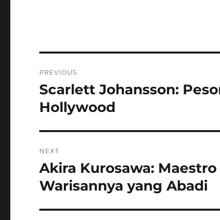
Navigasi
PREVIOUS
pos
Scarlett Johansson: Peso
Previous
post:
Hollywood
NEXT
Akira Kurosawa: Maestr
Next
post:
Warisannya yang Abadi