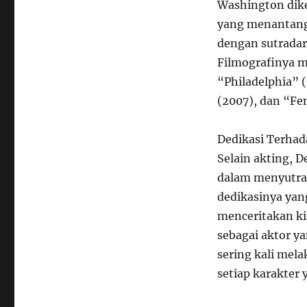
Washington dike
yang menantang 
dengan sutradara
Filmografinya m
“Philadelphia” 
(2007), dan “Fen
Dedikasi Terhad
Selain akting, 
dalam menyutra
dedikasinya yan
menceritakan ki
sebagai aktor y
sering kali mel
setiap karakter 