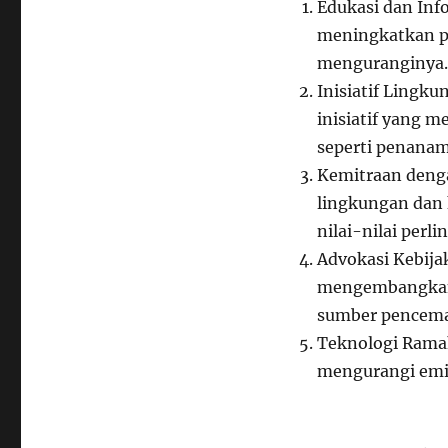
Edukasi dan In
meningkatkan p
menguranginya.
Inisiatif Lingk
inisiatif yang m
seperti penanam
Kemitraan deng
lingkungan dan
nilai-nilai perl
Advokasi Kebija
mengembangkan 
sumber pencema
Teknologi Rama
mengurangi emisi