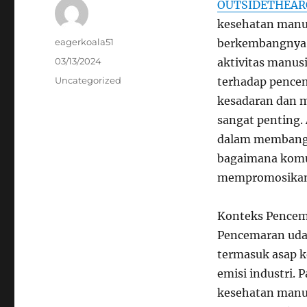
OUTSIDETHEAR
kesehatan manu
Author
eagerkoala51
berkembangnya i
Posted
03/13/2024
aktivitas manus
on
Categories
Uncategorized
terhadap pencem
kesadaran dan 
sangat penting. 
dalam membangu
bagaimana komun
mempromosikan l
Konteks Pencem
Pencemaran udara
termasuk asap k
emisi industri. 
kesehatan manus