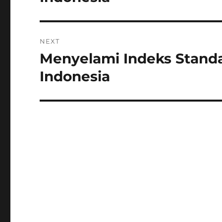
NEXT
Menyelami Indeks Standa
Next
post:
Indonesia