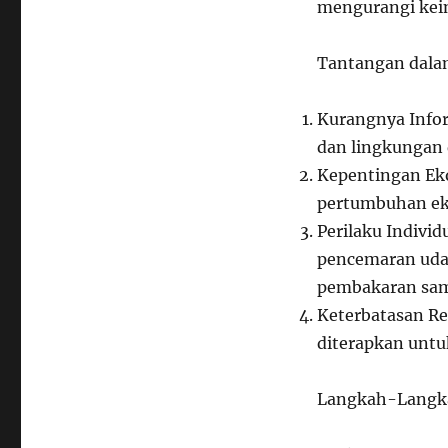
mengurangi kein
Tantangan dala
Kurangnya Info
dan lingkungan 
Kepentingan E
pertumbuhan ek
Perilaku Individ
pencemaran udar
pembakaran sa
Keterbatasan Reg
diterapkan unt
Langkah-Langka