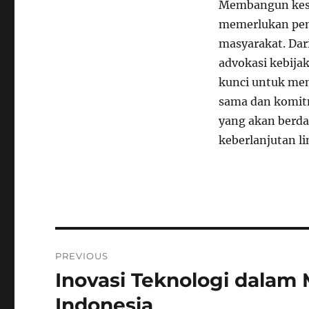
Membangun kesad
memerlukan pen
masyarakat. Dari
advokasi kebijak
kunci untuk men
sama dan komitm
yang akan berd
keberlanjutan l
Navigasi
PREVIOUS
pos
Inovasi Teknologi dalam
Previous
post:
Indonesia